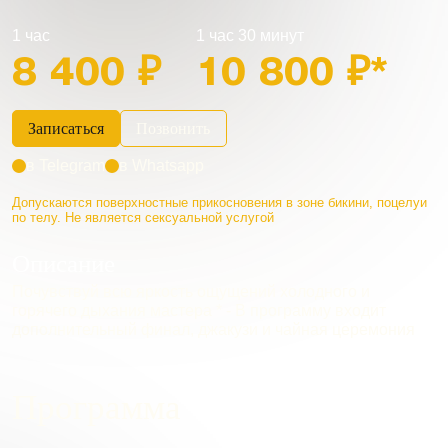
1 час
1 час 30 минут
8 400 ₽
10 800 ₽*
Записаться
Позвонить
в Telegram
в Whatsapp
Допускаются поверхностные прикосновения в зоне бикини, поцелуи
по телу. Не является сексуальной услугой
Описание
Почувствуй всю яркость ощущений холодного и
горячего дыхания мастера * - В программу входит
дополнительный финал, джакузи и чайная церемония
Программа