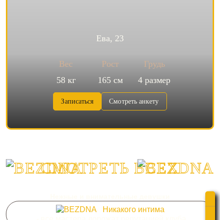
Ева, 23
Вес
Рост
Грудь
58 кг
165 см
4 размер
Записаться
Смотреть анкету
СМОТРЕТЬ ВСЕХ
Нежные и внимательные девушки
Никакого интима
- все мастера дорожат репутацией клуба