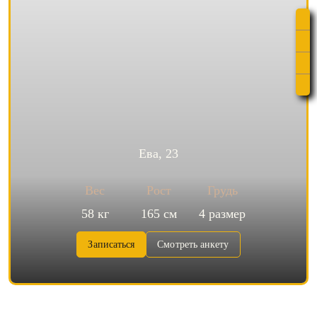
Ева, 23
Вес
Рост
Грудь
58 кг
165 см
4 размер
Записаться
Смотреть анкету