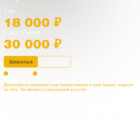
1 час
18 000 ₽
2 часа 30 минут
30 000 ₽
Записаться
Позвонить
в Telegram
в Whatsapp
Допускаются поверхностные прикосновения в зоне бикини, поцелуи
по телу. Не является сексуальной услугой
Описание
Программа из сладких неторопливых снов, где мужчина
всегда желанен, всегда в центре, где каждое движение и
улыбка посвящены ему одному, и все сосредоточено
лишь вокруг его наслаждения…. А он… Он просто
может себе это позволить!