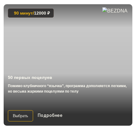
90 минут/
12000 ₽
50 первых поцелуев
Помимо клубничного “язычка”, программа дополняется легкими,
но весьма жаркими поцелуями по телу
Выбрать
Подробнее