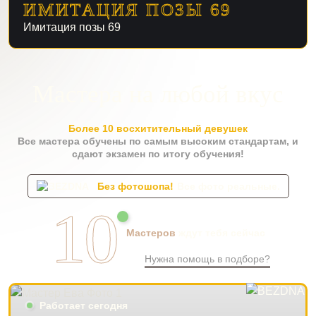
ИМИТАЦИЯ ПОЗЫ 69
Имитация позы 69
Мастера на любой вкус
Более 10 восхитительный девушек
Все мастера обучены по самым высоким стандартам, и
сдают экзамен по итогу обучения!
Без фотошопа!
Все фото реальные.
10
Мастеров
ждут тебя сейчас
Нужна помощь в подборе?
Работает сегодня