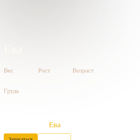
Ева
Вес
Рост
Возраст
58 кг
165 см
23 года
Грудь
4 размер
Понравилась
Ева
?
Записаться
Позвонить