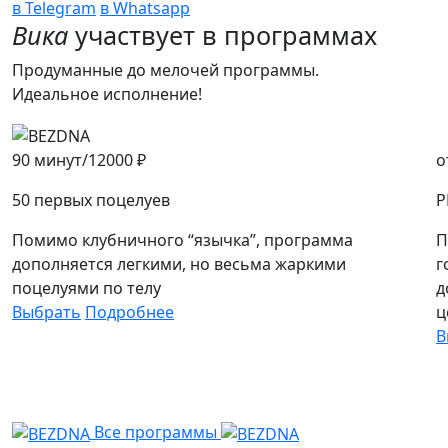
в Telegram
в Whatsapp
Вика
участвует в программах
Продуманные до мелочей программы.
Идеальное исполнение!
90 минут/
12000 ₽
о
50 первых поцелуев
P
Помимо клубничного “язычка”, программа
П
дополняется легкими, но весьма жаркими
г
поцелуями по телу
д
Выбрать
Подробнее
ц
В
Все программы