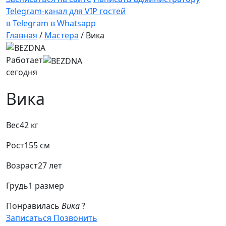
Telegram-канал для VIP гостей
в Telegram
в Whatsapp
Главная
/
Мастера
/
Вика
Работает
сегодня
Вика
Вес
42 кг
Рост
155 см
Возраст
27 лет
Грудь
1 размер
Понравилась
Вика
?
Записаться
Позвонить