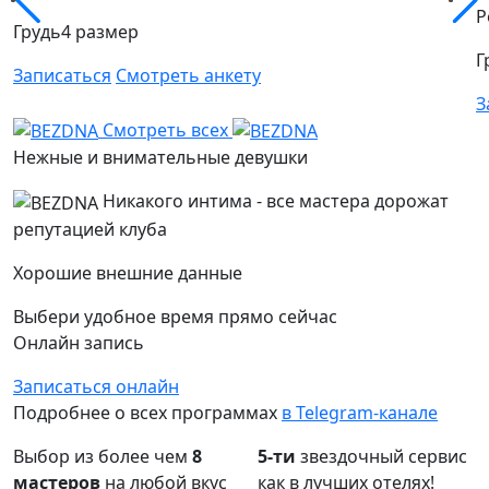
Р
Грудь
4 размер
Г
Записаться
Смотреть анкету
З
Смотреть всех
Нежные и внимательные девушки
Никакого интима
- все мастера дорожат
репутацией клуба
Хорошие внешние данные
Выбери удобное время
прямо сейчас
Онлайн запись
Записаться онлайн
Подробнее о всех программах
в Telegram-канале
Выбор из более чем
8
5-ти
звездочный сервис
мастеров
на любой вкус
как в лучших отелях!